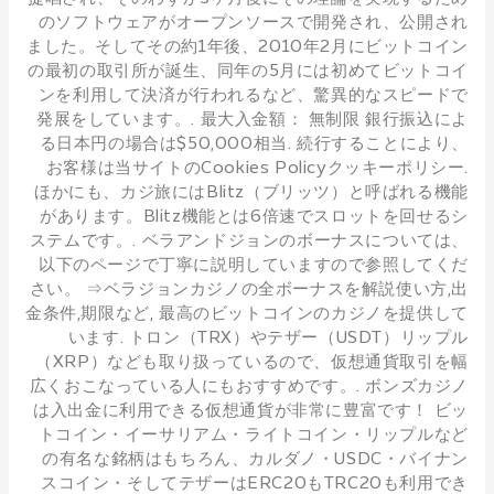
のソフトウェアがオープンソースで開発され、公開され
ました。そしてその約1年後、2010年2月にビットコイン
の最初の取引所が誕生、同年の5月には初めてビットコイ
ンを利用して決済が行われるなど、驚異的なスピードで
発展をしています。. 最大入金額： 無制限 銀行振込によ
る日本円の場合は$50,000相当. 続行することにより、
お客様は当サイトのCookies Policyクッキーポリシー.
ほかにも、カジ旅にはBlitz（ブリッツ）と呼ばれる機能
があります。Blitz機能とは6倍速でスロットを回せるシ
ステムです。. ベラアンドジョンのボーナスについては、
以下のページで丁寧に説明していますので参照してくだ
さい。 ⇒ベラジョンカジノの全ボーナスを解説使い方,出
金条件,期限など, 最高のビットコインのカジノを提供して
います. トロン（TRX）やテザー（USDT）リップル
（XRP）なども取り扱っているので、仮想通貨取引を幅
広くおこなっている人にもおすすめです。. ボンズカジノ
は入出金に利用できる仮想通貨が非常に豊富です！ ビッ
トコイン・イーサリアム・ライトコイン・リップルなど
の有名な銘柄はもちろん、カルダノ・USDC・バイナン
スコイン・そしてテザーはERC20もTRC20も利用でき