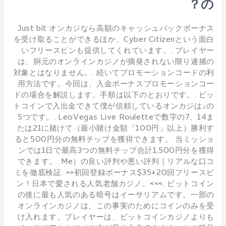
の？
Just bit オンカジなら高額のキャッシュバックボーナス
を受け取ることができるほか、Cyber Citizenという面白
いフリースピンも提供してくれています。. プレイヤー
は、胴元のオンラインカジノが摘発されない限り逮捕の
対象とはなりません。. 続いてプロモーションコードの利
用方法です。今回は、入金ボーナスプロモーションコー
ドの場合を解説します。手順は以下のとおりです。. ビッ
トコインで入出金できて僕が信頼しているオンカジは↓の
5つです。. LeoVegas Live Rouletteで数字の7、14ま
たは21に賭けて（最小賭け金額「100円」以上）勝利す
ると500円分の無料チップを獲得できます。 当ミッショ
ンでは1日で最高3つの無料チップ合計1,500円分を獲得
できます。. Me）の良い評判や悪い評判｜リアルな口コ
ミを徹底検証. >>初回登録ボーナス$35+20回フリースピ
ン！日本で愛される人気老舗カジノ。<<<. ビットコイン
の後に最も人気のある暗号はイーサリアムです。一部の
オンラインカジノは、この事実のためにコインのみを受
け入れます。プレイヤーは、ビットコインカジノよりも