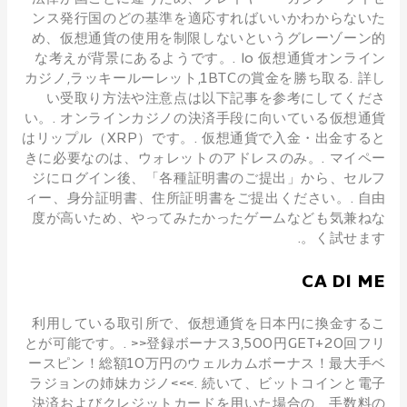
ンス発行国のどの基準を適応すればいいかわからないた
め、仮想通貨の使用を制限しないというグレーゾーン的
な考えが背景にあるようです。. Io 仮想通貨オンライン
カジノ,ラッキールーレット,1BTCの賞金を勝ち取る. 詳し
い受取り方法や注意点は以下記事を参考にしてくださ
い。. オンラインカジノの決済手段に向いている仮想通貨
はリップル（XRP）です。. 仮想通貨で入金・出金すると
きに必要なのは、ウォレットのアドレスのみ。. マイペー
ジにログイン後、「各種証明書のご提出」から、セルフ
ィー、身分証明書、住所証明書をご提出ください。. 自由
度が高いため、やってみたかったゲームなども気兼ねな
く試せます。.
CA DI ME
利用している取引所で、仮想通貨を日本円に換金するこ
とが可能です。. >>登録ボーナス3,500円GET+20回フリ
ースピン！総額10万円のウェルカムボーナス！最大手ベ
ラジョンの姉妹カジノ<<<. 続いて、ビットコインと電子
決済およびクレジットカードを用いた場合の、手数料の