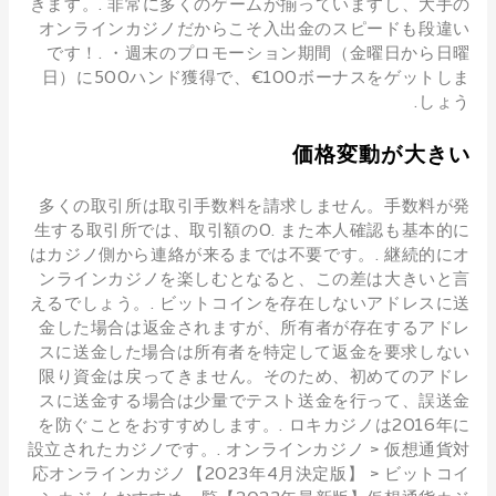
きます。. 非常に多くのゲームが揃っていますし、大手の
オンラインカジノだからこそ入出金のスピードも段違い
です！. ・週末のプロモーション期間（金曜日から日曜
日）に500ハンド獲得で、€100ボーナスをゲットしま
しょう.
価格変動が大きい
多くの取引所は取引手数料を請求しません。手数料が発
生する取引所では、取引額の0. また本人確認も基本的に
はカジノ側から連絡が来るまでは不要です。. 継続的にオ
ンラインカジノを楽しむとなると、この差は大きいと言
えるでしょう。. ビットコインを存在しないアドレスに送
金した場合は返金されますが、所有者が存在するアドレ
スに送金した場合は所有者を特定して返金を要求しない
限り資金は戻ってきません。そのため、初めてのアドレ
スに送金する場合は少量でテスト送金を行って、誤送金
を防ぐことをおすすめします。. ロキカジノは2016年に
設立されたカジノです。. オンラインカジノ > 仮想通貨対
応オンラインカジノ【2023年4月決定版】 > ビットコイ