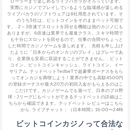
ローラーまで楽しめるライブバカラがそろっています。
実際にカジノでプレイしているような臨場感が楽しめる
ライブバカラのソフトウェアは8社用意されています。そ
のうち5社は、ビットコインをそのままベット可能で
す。. 2～3倍速でスロットを回せる機能は他のカジノにも
ありますが、6倍速は業界でも最速クラス。スキマ時間で
も十分にスロットを回せるので、仕事の合間やちょっと
した時間でカジノゲームを楽しめます。. 先程も申し上げ
たように「日本からのオンカジのプレイ」はグレーであ
り、企業側も安易に容認することができません。. ビット
コイン、ビットコインキャッシュ、ライトコイン、イー
サリアム. テッドベットTedbeTで超豪華ボーナスをもら
ってオンカジを満喫しよう！業界の中でも高額4500円
の登録ボーナスや最大20万の初回入金がもらえるのはこ
こだけです。カジノゲームでも遊べて、日本のプロ野
球・Jリーグにもベットができるテッドベットの詳細はこ
ちらから確認できます。テッドベット レビューはこちら
から. ライブチャット：（日本時間）16:00〜24時.
ビットコインカジノって合法な