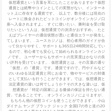
仮想通貨という言葉を耳にしたことがありますか？仮想
通貨とは紙幣やコインとしての実態がない、インターネ
ット上に存在する通貨です。. 以上で、数分後には現在の
レートに換金されたビットコインがオンラインカジノ口
座へ入金されますよ。. すぐに使いたい、勝利金を受け取
りたいという人は、仮想通貨での決済がおすすめ。. たと
えばプレイヤーの通信状態が悪いと通信エラーが発生し
てしまいます。. ユースカジノは、初心者用のガイドが合
って分かりやすく、サポートも365日24時間対応してい
るので、初心者でも安心して始められるオンラインカジ
ノです。 ユーザーからもサポートの充実度はかなりの良
い評判を受けています。. 仮想通貨とは、その言葉の通り
「仮想」の「通貨」です。通貨ですので、円やドルなど
のいわゆる法定通貨と同じお金で、物やサービスの対価
として支払いを行うことができます。では、仮想通貨と
法定通貨の違いは何でしょうか？その大きな違いは、仮
想通貨が「特定の国家による価値の保証を持たない通
貨」であることです。. オンラインカジノによりますが、
もちろん他の仮想コインも使うことができます。. 小山
ダイナム ヤング ブラック ジャック 全国17の市と道の20