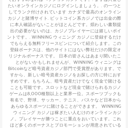
たいオンラインカジノにログインしましょう。. の一つと
してランク付けされています カナダで最高のオンライン
カジノと賭博サイト. ビットコイン系カジノでは出金の際
に本人確認がないことがほとんどです。煩わしい書類提
出の必要がないのは、カジノプレイヤーには嬉しいポイ
ントです。. WINNING ウィニング カジノに登録するだけ
でもらえる無料フリースピンについて紹介します。この
登録ボーナスは、他のサイトにはない弊社だけの限定オ
リジナルボーナスです。 日本の皆さんはあまり聞いたこ
とがないかもしれませんが、WINNING ウィニングは
Bitcoinなど暗号資産カジノ部門で受賞歴があります。で
すから、新しい暗号資産カジノをお探しの方に特におす
すめです。もちろん、暗号資産だけでなく現金で賭ける
ことも可能です。スロットなど現金で賭けられるカジノ
ゲームは8,000種類以上と業界一位。スポーツブックも
有名で、野球、サッカー、テニス、バスケなど日本から
あらゆるスポーツに賭けることができます。 WINNING
ウィニング カジノは稼ぎたい人むけのオンラインカジ
ノ。プレイヤーが勝つことに重点をおいています。これ
ほど多くのボーナスとプロモーションが用意されている