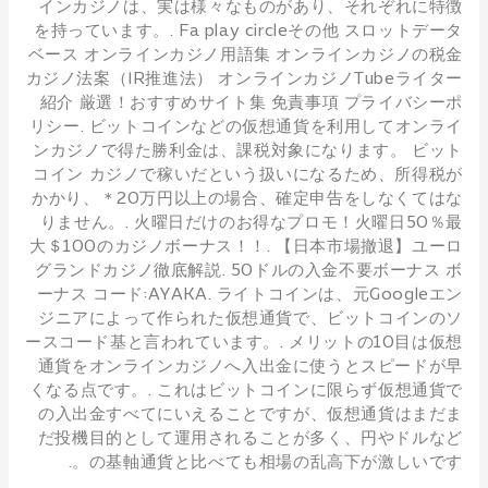
インカジノは、実は様々なものがあり、それぞれに特徴
を持っています。. Fa play circleその他 スロットデータ
ベース オンラインカジノ用語集 オンラインカジノの税金
カジノ法案（IR推進法） オンラインカジノTubeライター
紹介 厳選！おすすめサイト集 免責事項 プライバシーポ
リシー. ビットコインなどの仮想通貨を利用してオンライ
ンカジノで得た勝利金は、課税対象になります。 ビット
コイン カジノで稼いだという扱いになるため、所得税が
かかり、＊20万円以上の場合、確定申告をしなくてはな
りません。. 火曜日だけのお得なプロモ！火曜日50％最
大＄100のカジノボーナス！！. 【日本市場撤退】ユーロ
グランドカジノ徹底解説. 50ドルの入金不要ボーナス ボ
ーナス コード:AYAKA. ライトコインは、元Googleエン
ジニアによって作られた仮想通貨で、ビットコインのソ
ースコード基と言われています。. メリットの10目は仮想
通貨をオンラインカジノへ入出金に使うとスピードが早
くなる点です。. これはビットコインに限らず仮想通貨で
の入出金すべてにいえることですが、仮想通貨はまだま
だ投機目的として運用されることが多く、円やドルなど
の基軸通貨と比べても相場の乱高下が激しいです。.