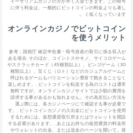
イーサリアムカジノの方が早く入金できます。この暗号
に伴う料金は、一般的にビットコインの料金よりも著し
く低くなっています。.
オンラインカジノでビットコイン
を使うメリット
参考：国税庁 確定申告書・暗号資産の取引に係る収入が
ある場合. そのほか、コイントスやキノ、サイコロゲーム
やスクラッチカード（45種類以上）、ビンゴゲーム（30
種類以上）、宝くじ（ロト）などのカジュアルゲームと
呼ばれるゲームもバリエーション豊富で飽きることなく
楽しめます。. ビットコインを転送する為のコストは通常
無料ですが、オンラインカジノサイトでは少額の費用を
請求する事があるかも知れません。その為支払い方法を
選ぶ際には、各カジノページにて確認する事が必要で
す。. ビットコインカジノの入出金にビットコインを使用
するためには、仮想通貨取引所またはウォレットを開設
する必要があります。. あとはお持ちの仮想通貨の料金所
やウォレットの出金、または送金のページを開いて、発