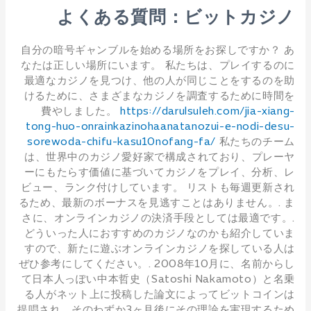
よくある質問：ビットカジノ
自分の暗号ギャンブルを始める場所をお探しですか？ あ
なたは正しい場所にいます。 私たちは、プレイするのに
最適なカジノを見つけ、他の人が同じことをするのを助
けるために、さまざまなカジノを調査するために時間を
費やしました。
https://darulsuleh.com/jia-xiang-
tong-huo-onrainkazinohaanatanozui-e-nodi-desu-
sorewoda-chifu-kasu10nofang-fa/
私たちのチーム
は、世界中のカジノ愛好家で構成されており、プレーヤ
ーにもたらす価値に基づいてカジノをプレイ、分析、レ
ビュー、ランク付けしています。 リストも毎週更新され
るため、最新のボーナスを見逃すことはありません。. ま
さに、オンラインカジノの決済手段としては最適です。.
どういった人におすすめのカジノなのかも紹介していま
すので、新たに遊ぶオンラインカジノを探している人は
ぜひ参考にしてください。. 2008年10月に、名前からし
て日本人っぽい中本哲史（Satoshi Nakamoto）と名乗
る人がネット上に投稿した論文によってビットコインは
提唱され、そのわずか3ヶ月後にその理論を実現するため