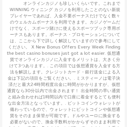
オンラインカジノも珍しいくらいです。これまで
WINNING ウィニング カジノを利用したことのない新規
プレイヤーであれば、入金不要ボーナスだけでなく数々
のウェルカムボーナスを利用できます。カジノゲームだ
けでなく、スポーツ賭けに使えるスポーツブック専用ボ
ーナスもあります。ボーナス・プロモーションについて
は、ここから下で詳しく解説していますので参考にして
ください。 X New Bonus Offers Every Week Finding
the best casino bonuses just got a lot easier. 仮想通
貨でオンラインカジノに入金するメリットは、大きく分
けて3つあります。. この項目では仮想通貨を入金する方
法を解説します。クレジットカード・銀行送金による入
金は下記の項目をご覧ください。. ミスティーノは電子決
済だと最大24時間程度出金に時間がかかりますが、仮想
通貨なら30分以内で出金されます！ 出金時間の早い通貨
と組み合わせれば1時間以内で口座に着金するとても便利
な出金方法となっています。. ビットコインウォレットが
備わっているので、ウォレットにビットコインや仮想通
貨をそのまま保管が可能です。ドルやユーロに換金する
必要がないので、換金手数料がかからずそのまま利用で