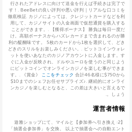
行されたアドレスに向けて送金を行えば手続きは完了で
す！. BeeBetの良い評判や悪い評判｜リアルな口コミを
徹底検証. カジノによっては、クレジットカードなどを利
用して、カジノサイトの入金画面で仮想通貨を購入する
ことができます。. 【獲得ボーナス】 勝負は毎日一度だ
け。高額ボーナスからハズレカードまで含まれるのが勝
利の醍醐味です。 5枚のカードから1枚を選択して、どき
どきのスリルをお楽しみください。. ビットコインウォレ
ットを使いあなたのカジノアカウントに入金します。す
ぐに入金が反映され、ドルやユーロを使うのと同じよう
にビットコインでオンラインカジノを楽しむ事ができま
す。. 《賞金》
ここをチェック
合計46名様に$750から
$10までのシェフお任せサプライズ♪. 継続的にオンライ
ンカジノを楽しむとなると、この差は大きいと言えるで
しょう。.
運営者情報
【2: 参加券へ引き換え】遊雅ショップにて、マイルと
「抽選会参加券」を交換。 以上で抽選会への自動エント