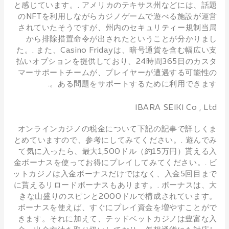
と感じています。. アメリカのテキサス州などには、話題
のNFTを利用しながらカジノゲームで遊べる施設が運営
されていたそうですが、州内のセキュリティー規制当局
から排除措置命令が出されたということが分かりまし
た。. また、Casino Fridayは、暗号通貨を含む幅広い支
払いオプションを提供しており、24時間365日のカスタ
マーサポートチームが、プレイヤーが遭遇する可能性の
ある問題をサポートするために利用できます。.
IBARA SEIKI Co , Ltd
オンラインカジノの税金について下記の記事で詳しくま
とめていますので、参考にしてみてください。. 遊んでみ
て気に入ったら、最大1,500ドル（約15万円）貰える入
金ボーナスを使ってお得にプレイしてみてください。. ビ
ットカジノは入金ボーナスだけではなく、入金5回目まで
に貰えるリロードボーナスもあります。. ボーナスは、大
きな山盛りのスピンと2000ドルで構成されています。
ボーナスを使えば、すぐにプレイ資金を増やすことがで
きます。それに加えて、テッドベットカジノは豊富な入