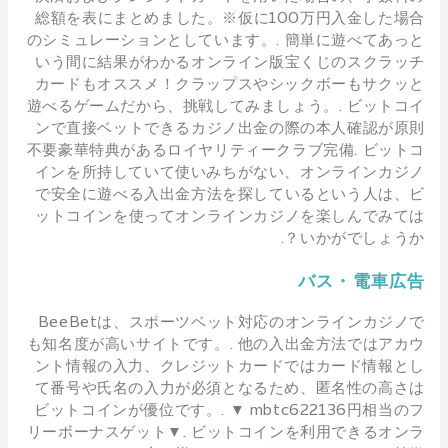
総額を表にまとめました。※仮に100万円入金した場合
のシミュレーションとしています。. 簡単に遊べてあっと
いう間に結果がわかるオンライン版宝くじのスクラッチ
カードもオススメ！クラップスやシックボーもサクッと
遊べるゲームだから、挑戦してみましょう。. ビットコイ
ンで直接ベットできるカジノ出金の際の本人確認が原則
不要豪華特典があるロイヤリティークラブ完備. ビットコ
インを所持していて使いみちがない、オンラインカジノ
で安全に遊べる入出金方法を探しているという人は、ビ
ットコインを使ってオンラインカジノを楽しんでみては
いかがでしょうか？.
バス・電車広告
BeeBetは、スポーツベット対応のオンラインカジノで
も知名度が高いサイトです。. 他の入出金方法ではアカウ
ント情報の入力、クレジットカードではカード情報とし
て番号や氏名の入力が必須となるため、匿名性の高さは
ビットコインが優位です。. ▼ mbtc622136円相当のフ
リーボーナスゲット▼. ビットコインを利用できるオンラ