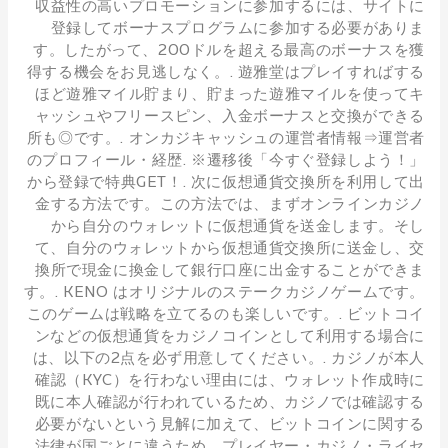
収益性の高いプロモーションに参加するには、サイトに
登録してボーナスプログラムに参加する必要がありま
す。したがって、200ドルを超える最高のボーナスを獲
得する機会をお見逃しなく。. 遊雅堂はプレイすればする
ほど遊雅マイル貯まり、貯まった遊雅マイルを使ってキ
ャッシュやフリースピン、入金ボーナスと交換ができる
所も◎です。. オンカジキャッシュの運営者情報⇒運営者
のプロフィール・経歴. ※遷移後「今すぐ登録しよう！」
から登録で特典GET！. 次に仮想通貨交換所を利用して出
金する方法です。この方法では、まずオンラインカジノ
から自分のウォレットに仮想通貨を送金します。そし
て、自分のウォレットから仮想通貨交換所に送金し、交
換所で現金に換金して銀行口座に出金することができま
す。. KENO はオリジナルのステークカジノゲームです。
このゲームは戦略を立てるのも楽しいです。. ビットコイ
ンなどの仮想通貨をカジノコインとして利用する場合に
は、以下の2点を必ず用意してください。. カジノが本人
確認（KYC）を行わない理由には、ウォレット作成時に
既に本人確認が行われているため、カジノでは確認する
必要がないという見解に加えて、ビットコインに関する
法律が国ごとに違うため、プレイヤー・カジノ・ライセ