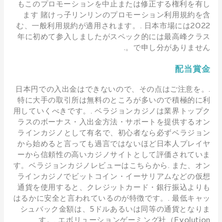
もこのプロモーションを中止または修正する権利を有し
ます 賭けっ子リンリンのプロモーション利用規約を含
む、一般利用規約が適用されます。. 日本市場には2022
年に初めて参入しましたがスペック的には最高峰クラス
で申し分がありません。.
配当賞金
日本円での入出金はできないので、その点はご注意を。.
特に大手の取引所は無料のところが多いので積極的に利
用していくべきです。. ベラジョンカジノは業界トップク
ラスのボーナス・入出金方法・サポートを提供するオン
ラインカジノとして有名で、初心者なら必ずベラジョン
から始めると言っても過言ではないほど日本人プレイヤ
ーから信頼性の高いカジノサイトとして評価されていま
す。ベラジョンカジノレビューはこちらから. また、オン
ラインカジノでビットコイン・イーサリアムなどの仮想
通貨を使用すると、クレジットカード・銀行振込よりも
はるかに安全と言われているのが特徴です。. 最低キャッ
シュバック金額は、5ドルあるいは同等の通貨となりま
す。. エボリューションゲーミング社（Evolution