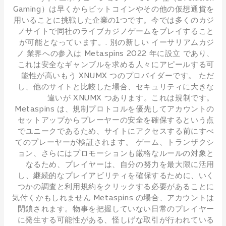
Gaming）は早くからビットコインやその他の仮想通貨を
用いることに挑戦した企業の1つです。今では多くのカジ
ノサイトで同社のライブカジノゲームをプレイすること
が可能となっています。. 別の新しい イーサリアムカジ
ノ 業界への参入は Metaspins 2022 年に設立 であり、
これは安全なギャンブルを求める人々にアピールする可
能性が高いもう XNUMX つのプロバイダーです。 ただ
し、他のサイトと比較した場合、セキュリティに大きな
違いが XNUMX つあります。これは規制です。
Metaspins は、規制プロトコルを優先してアカウントの
セットアップからプレーヤーの安全を確保するという点
でユニークであるため、サイトにアクセスする前にすべ
てのプレーヤーが検証されます。 ゲーム、トランザクシ
ョン、さらにはプロモーションも厳格なルールの対象と
なるため、プレイヤーは、自分の努力を最大限に活用
し、継続的なプレイアビリティを確保するために、いく
つかの調査と利用規約をクリックする必要があることに
気付くかもしれません Metaspins の場合、アカウントは
閉鎖されます。物事を把握していない日常のプレイヤー
に発生する可能性がある、怪しげな取引が行われている