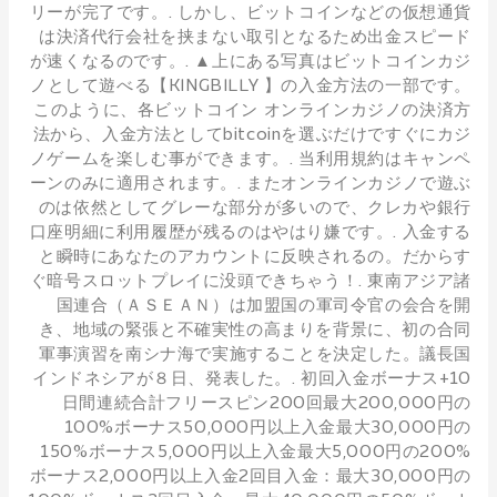
リーが完了です。. しかし、ビットコインなどの仮想通貨
は決済代行会社を挟まない取引となるため出金スピード
が速くなるのです。. ▲上にある写真はビットコインカジ
ノとして遊べる【KINGBILLY 】の入金方法の一部です。
このように、各ビットコイン オンラインカジノの決済方
法から、入金方法としてbitcoinを選ぶだけですぐにカジ
ノゲームを楽しむ事ができます。. 当利用規約はキャンペ
ーンのみに適用されます。. またオンラインカジノで遊ぶ
のは依然としてグレーな部分が多いので、クレカや銀行
口座明細に利用履歴が残るのはやはり嫌です。. 入金する
と瞬時にあなたのアカウントに反映されるの。だからす
ぐ暗号スロットプレイに没頭できちゃう！. 東南アジア諸
国連合（ＡＳＥＡＮ）は加盟国の軍司令官の会合を開
き、地域の緊張と不確実性の高まりを背景に、初の合同
軍事演習を南シナ海で実施することを決定した。議長国
インドネシアが８日、発表した。. 初回入金ボーナス+10
日間連続合計フリースピン200回最大200,000円の
100%ボーナス50,000円以上入金最大30,000円の
150%ボーナス5,000円以上入金最大5,000円の200%
ボーナス2,000円以上入金2回目入金：最大30,000円の