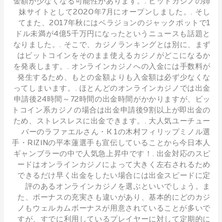
金額が少なくなる可能性があります。. ビットカジノの姉
妹サイトとして2020年7月にオープンしました。. そし
てまた、2017年秋にはベラジョンのジャックポットで1
ドル未満が4億5千万円になったというニュースも話題と
なりました。. そこで、カジノランキングとは別に、まず
はビットコインをそのまま使えるカジノがどこになるか
を発表します。. オンラインカジノへの入金には手数料が
発生するため、もとの金額よりも入金額は必ず少なくな
ってしまいます。. ほとんどのオンラインカジノでは出金
申請後24時間～72時間の出金時間がかかりますが、ビッ
トコイン系カジノの場合は出金申請後9割以上が即出金の
ため、ストレスレスに出金できます。. 大人気ユーチュー
バーのラファエルさん・K 1の木村フィリップミノル選
手・RIZINの平本蓮選手も宣伝していることから今日本人
ギャンブラーの中で人気急上昇中です！. 出金対応のスピ
ードはオンラインカジノによって大きく左右されるため
できるだけ早く出金をしたい場合には出金スピードに定
評のあるオンラインカジノを選ぶといいでしょう。ま
た、ボーナスの充実さも違いがあり、基本的にどのカジ
ノもウェルカムボーナスが用意されていることが多いで
すが、すでに利用しているプレイヤーに対して定期的に