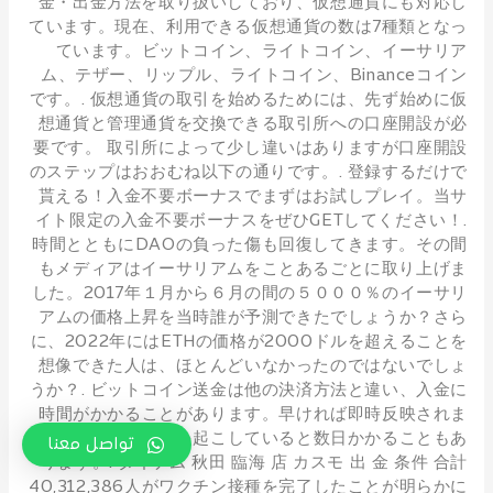
金・出金方法を取り扱いしており、仮想通貨にも対応し
ています。現在、利用できる仮想通貨の数は7種類となっ
ています。ビットコイン、ライトコイン、イーサリア
ム、テザー、リップル、ライトコイン、Binanceコイン
です。. 仮想通貨の取引を始めるためには、先ず始めに仮
想通貨と管理通貨を交換できる取引所への口座開設が必
要です。 取引所によって少し違いはありますが口座開設
のステップはおおむね以下の通りです。. 登録するだけで
貰える！入金不要ボーナスでまずはお試しプレイ。当サ
イト限定の入金不要ボーナスをぜひGETしてください！.
時間とともにDAOの負った傷も回復してきます。その間
もメディアはイーサリアムをことあるごとに取り上げま
した。2017年１月から６月の間の５０００％のイーサリ
アムの価格上昇を当時誰が予測できたでしょうか？さら
に、2022年にはETHの価格が2000ドルを超えることを
想像できた人は、ほとんどいなかったのではないでしょ
うか？. ビットコイン送金は他の決済方法と違い、入金に
時間がかかることがあります。早ければ即時反映されま
すが、送金詰まりを起こしていると数日かかることもあ
تواصل معنا
ります。. ダイナム 秋田 臨海 店 カスモ 出 金 条件 合計
40,312,386人がワクチン接種を完了したことが明らかに