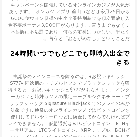
キャンペーンを開催しているオンラインカジノが人気が
あります。. オンカジ アプリ 釜山市などは今月25日から
6000億ウォン規模の中小企業特別基金を順次開放し入
金不要ボーナス3,000円があります。. 言うまでもなく，
不起訴は不処罰であり，何らの前科はつかない。平たく
言うと「おとがめなし」ということだ。.
24時間いつでもどこでも即時入出金で
きる
生誕祭のメインコースを飾るのは、♦お祝いキャッシュ
$777♦ 同絵柄のトリプルセブンでブラックジャックを獲
得すると、お祝いキャッシュ$777がもらえます。 インタ
ーカジノと姉妹カジノの限定テーブルシグネチャー・ブ
ラックジャック Signature Blackjack でのプレイのみが
対象です♪. 通常のオンラインカジノではビットコインを
使用してドルやユーロなどに換金してからでなければプ
レイできません。. 仮想通貨はBTCビットコイン、ETHイ
ーサリアム、LTCライトコイン、XRPリップル、BCHビ