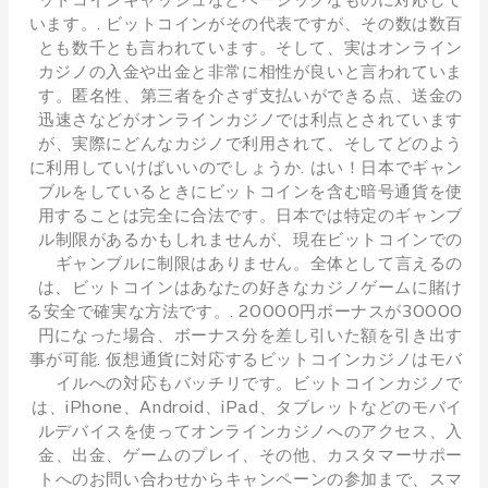
ットコインキャッシュなどベーシックなものに対応して
います。. ビットコインがその代表ですが、その数は数百
とも数千とも言われています。そして、実はオンライン
カジノの入金や出金と非常に相性が良いと言われていま
す。匿名性、第三者を介さず支払いができる点、送金の
迅速さなどがオンラインカジノでは利点とされています
が、実際にどんなカジノで利用されて、そしてどのよう
に利用していけばいいのでしょうか. はい！日本でギャン
ブルをしているときにビットコインを含む暗号通貨を使
用することは完全に合法です。日本では特定のギャンブ
ル制限があるかもしれませんが、現在ビットコインでの
ギャンブルに制限はありません。全体として言えるの
は、ビットコインはあなたの好きなカジノゲームに賭け
る安全で確実な方法です。. 20000円ボーナスが30000
円になった場合、ボーナス分を差し引いた額を引き出す
事が可能. 仮想通貨に対応するビットコインカジノはモバ
イルへの対応もバッチリです。ビットコインカジノで
は、iPhone、Android、iPad、タブレットなどのモバイ
ルデバイスを使ってオンラインカジノへのアクセス、入
金、出金、ゲームのプレイ、その他、カスタマーサポー
トへのお問い合わせからキャンペーンの参加まで、スマ