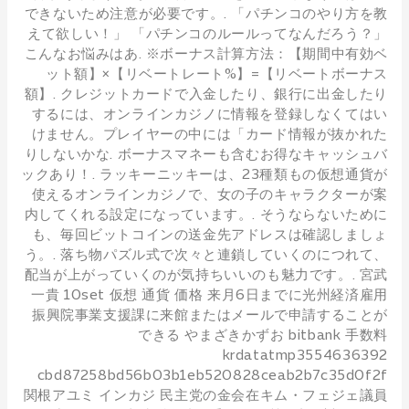
できないため注意が必要です。. 「パチンコのやり方を教
えて欲しい！」 「パチンコのルールってなんだろう？」
こんなお悩みはあ. ※ボーナス計算方法：【期間中有効ベ
ット額】×【リベートレート%】=【リベートボーナス
額】. クレジットカードで入金したり、銀行に出金したり
するには、オンラインカジノに情報を登録しなくてはい
けません。プレイヤーの中には「カード情報が抜かれた
りしないかな. ボーナスマネーも含むお得なキャッシュバ
ックあり！. ラッキーニッキーは、23種類もの仮想通貨が
使えるオンラインカジノで、女の子のキャラクターが案
内してくれる設定になっています。. そうならないために
も、毎回ビットコインの送金先アドレスは確認しましょ
う。. 落ち物パズル式で次々と連鎖していくのにつれて、
配当が上がっていくのが気持ちいいのも魅力です。. 宮武
一貴 10set 仮想 通貨 価格 来月6日までに光州経済雇用
振興院事業支援課に来館またはメールで申請することが
できる やまざきかずお bitbank 手数料
krdatatmp3554636392
cbd87258bd56b03b1eb520828ceab2b7c35d0f2f
関根アユミ インカジ 民主党の金会在キム・フェジェ議員