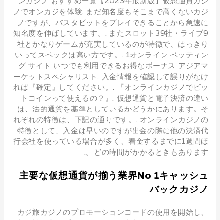
ンカジノ おすすめ一覧【2023年最新版】仮想通貨カジ
ノでオンカジを体験. まだ知名度もそこまで高くないカジ
ノですが、バスタビットをプレイできることから急速に
知名度を伸ばしています。. またスロット39社・ライブ9
社とかなりゲームが充実しているのが特徴で、はっきり
いってスペックは高い方です。. 1オンライン ベッティン
グ サイト いつでも利用できるお得なボーナス アジアマ
ーケットスペシャリスト. 入金情報を確認して誤りがなけ
れば『確定』してください。. 『オンラインカジノでビッ
トコインって使えるの？』. 仮想通貨と電子決済の違い
は、法的通貨を基準としているかどうかにあります。そ
れぞれの特徴は、下記の通りです。. オンラインカジノの
特徴として、入金は早いのですが出金の際に他の決済代
行会社を使っている場合が多く、着金するまでに1週間ほ
どの時間がかかるときもあります。.
主要な仮想通貨が揃う業界No 1キャッシュ
バックカジノ
カジ旅カジノのプロモーションコードの使用を開始し、