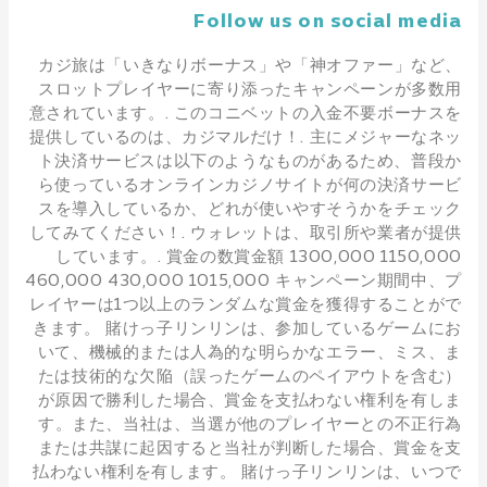
Follow us on social media
カジ旅は「いきなりボーナス」や「神オファー」など、
スロットプレイヤーに寄り添ったキャンペーンが多数用
意されています。. このコニベットの入金不要ボーナスを
提供しているのは、カジマルだけ！. 主にメジャーなネッ
ト決済サービスは以下のようなものがあるため、普段か
ら使っているオンラインカジノサイトが何の決済サービ
スを導入しているか、どれが使いやすそうかをチェック
してみてください！. ウォレットは、取引所や業者が提供
しています。. 賞金の数賞金額 1300,000 1150,000
460,000 430,000 1015,000 キャンペーン期間中、プ
レイヤーは1つ以上のランダムな賞金を獲得することがで
きます。 賭けっ子リンリンは、参加しているゲームにお
いて、機械的または人為的な明らかなエラー、ミス、ま
たは技術的な欠陥（誤ったゲームのペイアウトを含む）
が原因で勝利した場合、賞金を支払わない権利を有しま
す。また、当社は、当選が他のプレイヤーとの不正行為
または共謀に起因すると当社が判断した場合、賞金を支
払わない権利を有します。 賭けっ子リンリンは、いつで