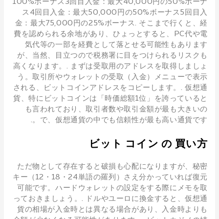
100%ボーナス3回目入金：最大40,000円の50%ボーナ
ス4回目入金：最大50,000円の50%ボーナス5回目入
金：最大75,000円の25%ボーナス. そこまで行くと、経
費を認められる余地があり、ひょっとすると、PC代や電
気代等の一部を経費として落とせる可能性もあります
が、当然、目立つので税務署に目をつけられるリスクも
高くなります。. まずは受取用のアドレスを取得しましょ
う。取引所やウォレットの受取（入金）メニューで表示
される、ビットコインアドレスをコピーします。. 仮想通
貨、特にビットコインは「時価総額1位」を誇っていると
も言われており、取引者数や取引金額が最も大きいの
で、仮想通貨の中でも信頼性が最も高い通貨です。.
ビット コイン の 買い方
ただ物として存在すると破損も心配になりますが、秘密
キー（12・18・24単語の羅列）さえ分かっていれば復元
可能です。ハードウォレットの設定をする際にメモを取
っておきましょう。. ドルやユーロに換金すると、仮想通
貨の相場が入金時とは異なる場合があり、入金時よりも