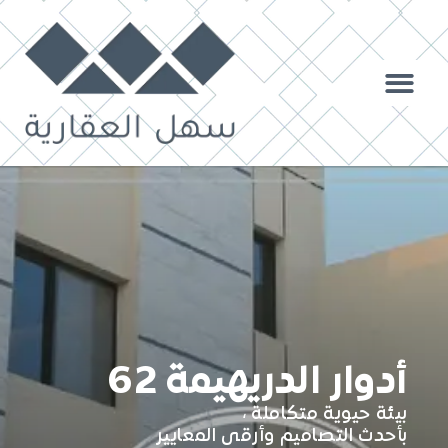
أدوار الدريهيمة 62
بيئة حيوية متكاملة ،
بأحدث التصاميم وأرقى المعايير​