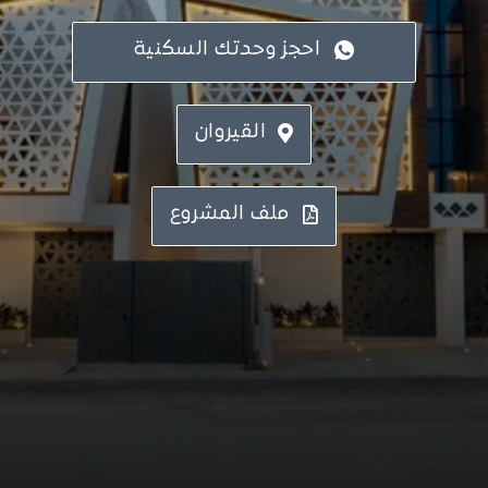
احجز وحدتك السكنية
القيروان
ملف المشروع