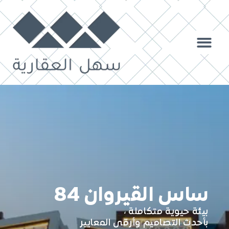
ساس القيروان 84
بيئة حيوية متكاملة ،
بأحدث التصاميم وأرقى المعايير​