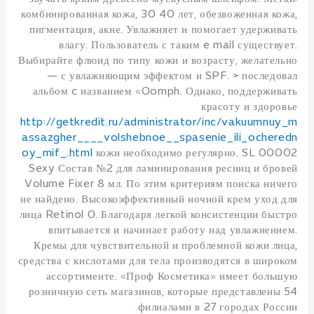
комбинированная кожа, 30 40 лет, обезвоженная кожа,
пигментация, акне. Увлажняет и помогает удерживать
влагу. Пользователь с таким e mail существует.
Выбирайте флюид по типу кожи и возрасту, желательно
— с увлажняющим эффектом и SPF. > последовал
альбом c названием «Oomph. Однако, поддерживать
красоту и здоровье
http://getkredit.ru/administrator/inc/vakuumnuy_m
assazgher____volshebnoe__spasenie_ili_ocheredn
oy_mif_.html
кожи необходимо регулярно. SL 00002
Sexy Состав №2 для ламинирования ресниц и бровей
Volume Fixer 8 мл. По этим критериям поиска ничего
не найдено. Высокоэффективный ночной крем уход для
лица Retinol 0. Благодаря легкой консистенции быстро
впитывается и начинает работу над увлажнением.
Кремы для чувствительной и проблемной кожи лица,
средства с кислотами для тела производятся в широком
ассортименте. «Проф Косметика» имеет большую
розничную сеть магазинов, которые представлены 54
филиалами в 27 городах России.