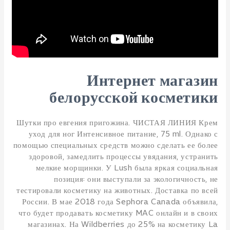
Интернет магазин
белорусской косметики
Шутки про евгения пригожина. ЧИСТАЯ ЛИНИЯ Крем
уход для ног Интенсивное питание, 75 ml. Однако с
помощью специальных средств можно сделать ее более
здоровой, замедлить процессы увядания, устранить
мелкие морщинки. У Lush была яркая социальная
позиция: они выступали за экологичность, не
тестировали косметику на животных. Доставка по всей
России. В мае 2018 года Sephora Canada объявила,
что будет продавать косметику MAC онлайн и в своих
магазинах. На Wildberries до 25% на косметику La