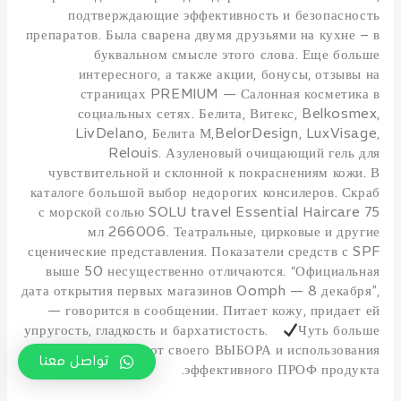
подтверждающие эффективность и безопасность
препаратов. Была сварена двумя друзьями на кухне – в
буквальном смысле этого слова. Еще больше
интересного, а также акции, бонусы, отзывы на
страницах PREMIUM — Салонная косметика в
социальных сетях. Белита, Витекс, Belkosmex,
LivDelano, Белита М,BelorDesign, LuxVisage,
Relouis. Азуленовый очищающий гель для
чувствительной и склонной к покраснениям кожи. В
каталоге большой выбор недорогих консилеров. Скраб
с морской солью SOLU travel Essential Haircare 75
мл 266006. Театральные, цирковые и другие
сценические представления. Показатели средств с SPF
выше 50 несущественно отличаются. “Официальная
дата открытия первых магазинов Oomph — 8 декабря”,
— говорится в сообщении. Питает кожу, придает ей
упругость, гладкость и бархатистость. ⠀
Чуть больше
УДОВОЛЬСТВИЯ от своего ВЫБОРА и использования
تواصل معنا
эффективного ПРОФ продукта.