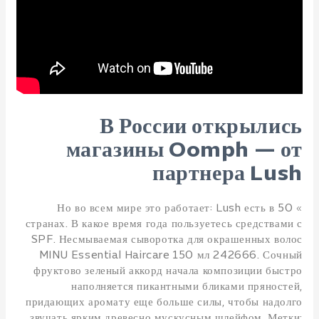
В России открылись
магазины Oomph — от
партнера Lush
» Но во всем мире это работает: Lush есть в 50
странах. В какое время года пользуетесь средствами с
SPF. Несмываемая сыворотка для окрашенных волос
MINU Essential Haircare 150 мл 242666. Сочный
фруктово зеленый аккорд начала композиции быстро
наполняется пикантными бликами пряностей,
придающих аромату еще больше силы, чтобы надолго
звучать ярким древесно мускусным шлейфом. Метки: