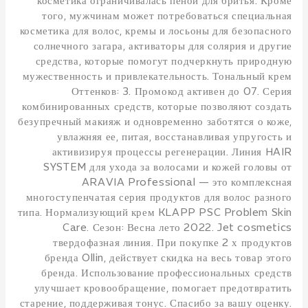
косметика ограничивалась пеной для бритья. Кроме
того, мужчинам может потребоваться специальная
косметика для волос, кремы и лосьоны для безопасного
солнечного загара, активаторы для солярия и другие
средства, которые помогут подчеркнуть природную
мужественность и привлекательность. Тональный крем
Оттенков: 3. Промокод активен до 07. Серия
комбинированных средств, которые позволяют создать
безупречный макияж и одновременно заботятся о коже,
увлажняя ее, питая, восстанавливая упругость и
активизируя процессы регенерации. Линия HAIR
SYSTEM для ухода за волосами и кожей головы от
ARAVIA Professional — это комплексная
многоступенчатая серия продуктов для волос разного
типа. Нормализующий крем KLAPP PSC Problem Skin
Care. Сезон: Весна лето 2022. Jet cosmetics
твердофазная линия. При покупке 2 х продуктов
бренда Ollin, действует скидка на весь товар этого
бренда. Использование профессиональных средств
улучшает кровообращение, помогает предотвратить
старение, поддерживая тонус. Спасибо за вашу оценку.