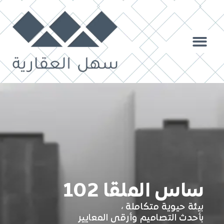
ساس الملقا 102
بيئة حيوية متكاملة ،
بأحدث التصاميم وأرقى المعايير​