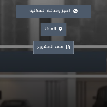
احجز وحدتك السكنية
الملقا
ملف المشروع